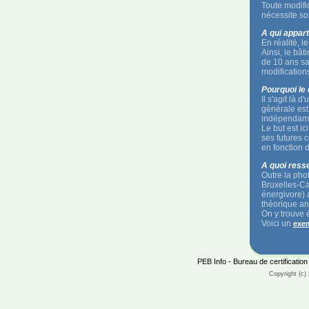
Toute modific
nécessite so
A qui appart
En réalité, l
Ainsi, le bâ
de 10 ans sa
modification
Pourquoi le 
Il s'agit là d
générale est
indépendamm
Le but est ic
ses futures 
en fonction 
A quoi resse
Outre la pho
Bruxelles-Cap
énergivore) 
théorique an
On y trouve
Voici un
exe
PEB Info - Bureau de certificati
Copyright (c) 