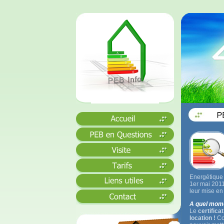
Energétique 
1er mai 2011
leur mise en 
A quel momen
Le
certifica
location !
Co