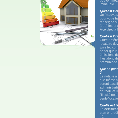
pouvoir mett
immeuble.
Quel est l'i
Un "mauvais"
pour votre ha
renseigne su
(trop) import
A ce titre, la 
Quel est l'i
Outre l'inté
locataire dev
En effet, com
parier que l'
émissions de
Il est donc d
prémunir de 
Que se passe
?
Le notaire a
elle-même ne
seront passi
administrat
de 250€ et 
*Il est à not
vente/locati
Quelle est la
Le
certific
plan énergét
...).